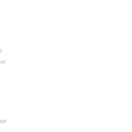
g
eit
lage